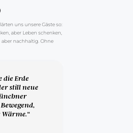
)
ärten uns unsere Gäste so:
irken, aber Leben schenken,
e, aber nachhaltig. Ohne
e die Erde
er still neue
 Münchner
. Bewegend,
r Wärme.“