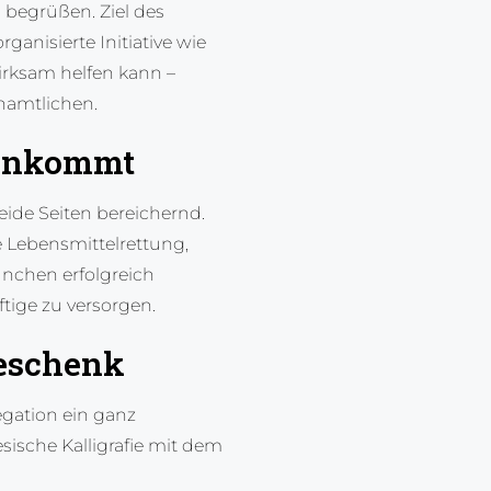
 begrüßen. Ziel des
rganisierte Initiative wie
irksam helfen kann –
namtlichen.
e ankommt
eide Seiten bereichernd.
e Lebensmittelrettung,
nchen erfolgreich
tige zu versorgen.
eschenk
egation ein ganz
sische Kalligrafie mit dem