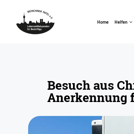
Home
Helfen
Startseite
»
Besuch aus China: Ein besonderes Zeichen der Aner
Besuch aus Chi
Anerkennung f