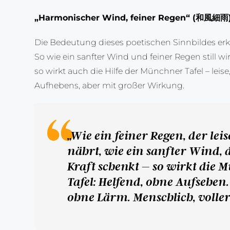
„Harmonischer Wind, feiner Regen“ (和風細雨
Die Bedeutung dieses poetischen Sinnbildes erkl
So wie ein sanfter Wind und feiner Regen still w
so wirkt auch die Hilfe der Münchner Tafel – leis
Aufhebens, aber mit großer Wirkung.
„Wie ein feiner Regen, der leis
nährt, wie ein sanfter Wind, d
Kraft schenkt – so wirkt die
Tafel: Helfend, ohne Aufsehen
ohne Lärm. Menschlich, volle