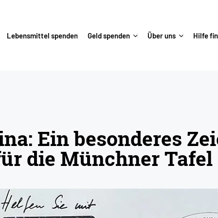
Lebensmittel spenden
Geld spenden
Über uns
Hilfe fi
kennung für die Münchner Tafel
na: Ein besonderes Ze
ür die Münchner Tafel