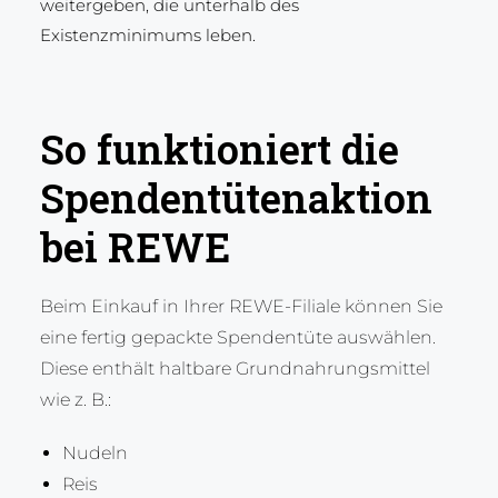
weitergeben, die unterhalb des
Existenzminimums leben.
So funktioniert die
Spendentütenaktion
bei REWE
Beim Einkauf in Ihrer REWE-Filiale können Sie
eine fertig gepackte Spendentüte auswählen.
Diese enthält haltbare Grundnahrungsmittel
wie z. B.:
Nudeln
Reis