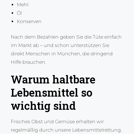
Mehl
Öl
Konserven
Nach dem Bezahlen geben Sie die Tüte einfach
im Markt ab – und schon unterstützen Sie
direkt Menschen in München, die dringend
Hilfe brauchen.
Warum haltbare
Lebensmittel so
wichtig sind
Frisches Obst und Gemüse erhalten wir
regelmäßig durch unsere Lebensmittelrettung.