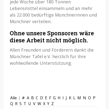
jede Woche über 180 Tonnen
Lebensmittel einsammeln und an mehr
als 22.000 bedürftige Münchnerinnen und
Münchner verteilen.
Ohne unsere Sponsoren wäre
diese Arbeit nicht möglich.
Allen Freunden und Förderern dankt die
Münchner Tafel e.V. herzlich für ihre
wohlwollende Unterstützung.
Alle
|
#
A
B
C
D
E
F
G
H
I
J
K
L
M
N
O
P
Q
R
S
T
U
V
W
X
Y
Z