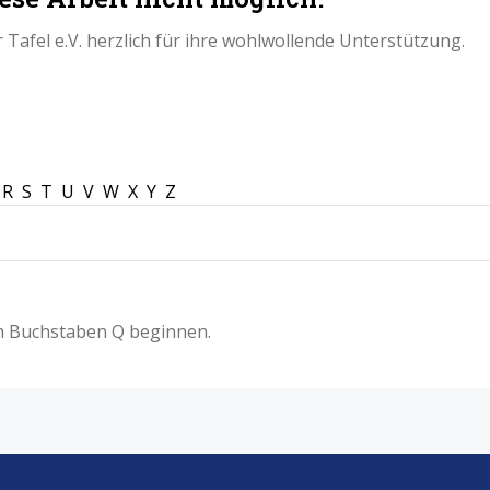
Tafel e.V. herzlich für ihre wohlwollende Unterstützung.
R
S
T
U
V
W
X
Y
Z
em Buchstaben Q beginnen.