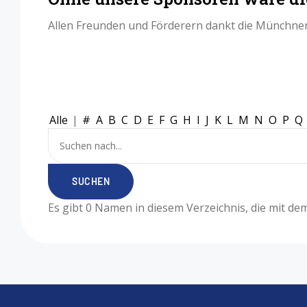
Allen Freunden und Förderern dankt die Münchner 
Alle
|
#
A
B
C
D
E
F
G
H
I
J
K
L
M
N
O
P
Q
Es gibt 0 Namen in diesem Verzeichnis, die mit d